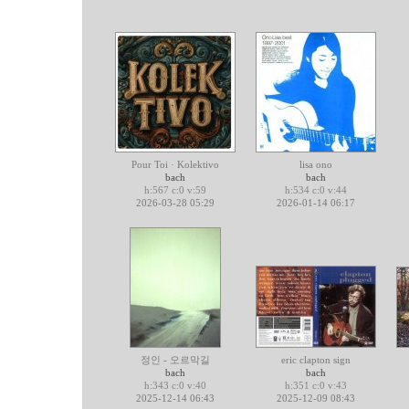
Pour Toi · Kolektivo
lisa ono
bach
bach
h:567 c:0 v:59
h:534 c:0 v:44
2026-03-28 05:29
2026-01-14 06:17
정인 - 오르막길
eric clapton sign
bach
bach
h:343 c:0 v:40
h:351 c:0 v:43
2025-12-14 06:43
2025-12-09 08:43