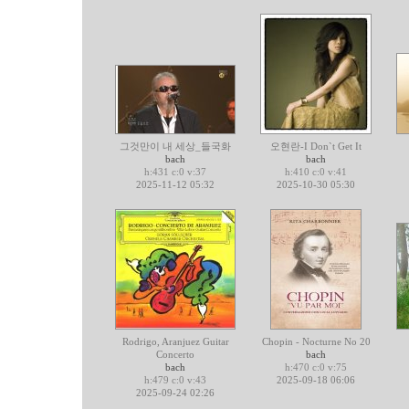
그것만이 내 세상_들국화
오현란-I Don`t Get It
bach
bach
h:431 c:0 v:37
h:410 c:0 v:41
2025-11-12 05:32
2025-10-30 05:30
Rodrigo, Aranjuez Guitar
Chopin - Nocturne No 20
Concerto
bach
bach
h:470 c:0 v:75
h:479 c:0 v:43
2025-09-18 06:06
2025-09-24 02:26