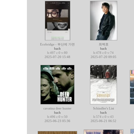
Ecobridge - 부산에 가면
최백호
bach
bach
h:497 c:0 v:80
h:478 c:0 v:74
2025-07-20 15:48
2025-07-20 09:05
cavatina deer hunter
Schindler's List
bach
bach
h:496 c:0 v:50
h:574 c:0 v:43
2025-06-23 05:36
2025-06-21 06:52