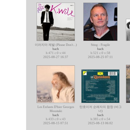
이러지마 제발 (Please Don't...)
Sting - Fragile
bach
bach
h:471 c:0 v:44
h:521 c:0 v:58
2025-08-27 16:37
2025-08-25 07:11
Les Enfants D'hier Georges
탄호이저 순례자의 합창 (바그
Moustaki
너)
bach
bach
h:433 c:0 v:43
h:385 c:0 v:54
2025-08-15 07:51
2025-08-13 06:02