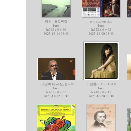
정인 - 오르막길
eric clapton sign
bach
bach
h:343 c:0 v:40
h:352 c:0 v:43
2025-12-14 06:43
2025-12-09 08:43
그것만이 내 세상_들국화
오현란-I Don`t Get It
bach
bach
h:431 c:0 v:37
h:410 c:0 v:41
2025-11-12 05:32
2025-10-30 05:30