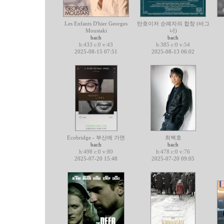
Les Enfants D'hier Georges
탄호이저 순례자의 합창 (바그
Moustaki
너)
bach
bach
h:433 c:0 v:43
h:385 c:0 v:54
2025-08-15 07:51
2025-08-13 06:02
Ecobridge - 부산에 가면
최백호
bach
bach
h:498 c:0 v:80
h:478 c:0 v:76
2025-07-20 15:48
2025-07-20 09:05