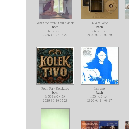
When We Were Young adele
최백호 박수
bach
bach
h:6 c:0 v:0
h:66 c:0 v:3
2026-08-07 07:27
2026-07-26 07:29
Pour Toi · Kolektivo
lisa ono
bach
bach
h:569 c:0 v:59
h:534 c:0 v:44
2026-03-28 05:29
2026-01-14 06:17