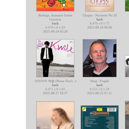
Rodrigo, Aranjuez Guitar
Chopin - Nocturne No 20
Concerto
bach
bach
h:470 c:0 v:75
h:479 c:0 v:43
2025-09-18 06:06
2025-09-24 02:26
이러지마 제발 (Please Don't...)
Sting - Fragile
bach
bach
h:471 c:0 v:45
h:521 c:0 v:58
2025-08-27 16:37
2025-08-25 07:11