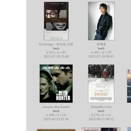
Ecobridge - 부산에 가면
최백호
bach
bach
h:503 c:0 v:83
h:481 c:0 v:78
2025-07-20 15:48
2025-07-20 09:05
cavatina deer hunter
Schindler's List
bach
bach
h:498 c:0 v:50
h:578 c:0 v:43
2025-06-23 05:36
2025-06-21 06:52