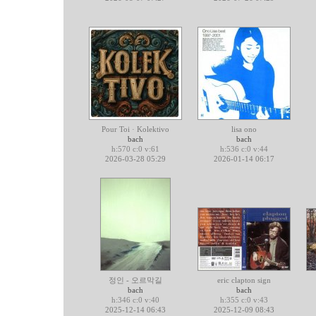
Pour Toi · Kolektivo
lisa ono
bach
bach
h:570 c:0 v:61
h:536 c:0 v:44
2026-03-28 05:29
2026-01-14 06:17
정인 - 오르막길
eric clapton sign
bach
bach
h:346 c:0 v:40
h:355 c:0 v:43
2025-12-14 06:43
2025-12-09 08:43