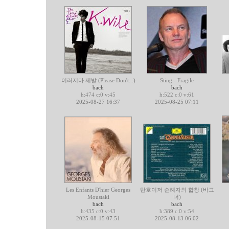
이러지마 제발 (Please Don't...)
Sting - Fragile
bach
bach
h:474 c:0 v:45
h:522 c:0 v:61
2025-08-27 16:37
2025-08-25 07:11
Les Enfants D'hier Georges
탄호이저 순례자의 합창 (바그
Moustaki
너)
bach
bach
h:435 c:0 v:43
h:389 c:0 v:54
2025-08-15 07:51
2025-08-13 06:02