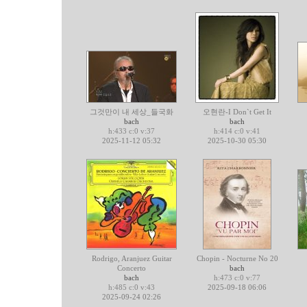
그것만이 내 세상_들국화
오현란-I Don`t Get It
bach
bach
h:433 c:0 v:37
h:414 c:0 v:41
2025-11-12 05:32
2025-10-30 05:30
Rodrigo, Aranjuez Guitar
Chopin - Nocturne No 20
Concerto
bach
bach
h:473 c:0 v:77
h:485 c:0 v:43
2025-09-18 06:06
2025-09-24 02:26