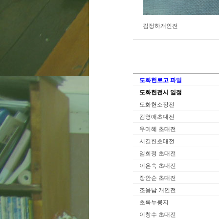
김정하개인전
도화헌로고 파일
도화헌전시 일정
도화헌소장전
김영애초대전
우미혜 초대전
서길헌초대전
임희정 초대전
이은숙 초대전
장안순 초대전
조용남 개인전
초록누룽지
이창수 초대전