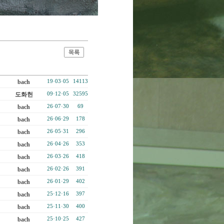
bach
19·03·05
14113
도화헌
09·12·05
32595
bach
26·07·30
69
bach
26·06·29
178
bach
26·05·31
296
bach
26·04·26
353
bach
26·03·26
418
bach
26·02·26
391
bach
26·01·29
402
bach
25·12·16
397
bach
25·11·30
400
bach
25·10·25
427