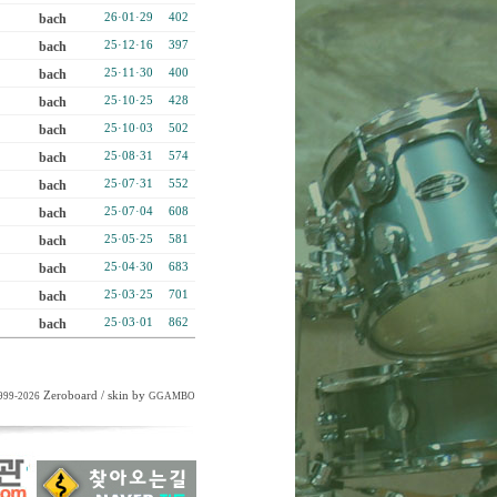
bach
26·01·29
402
bach
25·12·16
397
bach
25·11·30
400
bach
25·10·25
428
bach
25·10·03
502
bach
25·08·31
574
bach
25·07·31
552
bach
25·07·04
608
bach
25·05·25
581
bach
25·04·30
683
bach
25·03·25
701
bach
25·03·01
862
Zeroboard
/ skin by
1999-2026
GGAMBO