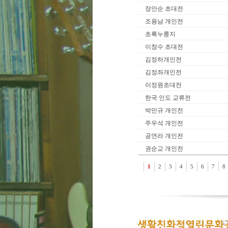
장안순 초대전
조용남 개인전
초록누룽지
이창수 초대전
김정하개인전
김정좌개인전
이정원초대전
한국 인도 교류전
박민규 개인전
주우석 개인전
공연라 개인전
권순교 개인전
1
2
3
4
5
6
7
8