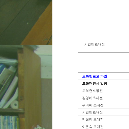
서길헌초대전
도화헌로고 파일
도화헌전시 일정
도화헌소장전
김영애초대전
우미혜 초대전
서길헌초대전
임희정 초대전
이은숙 초대전