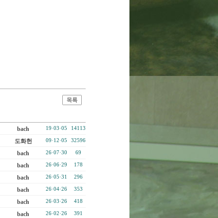
bach
19·03·05
14113
도화헌
09·12·05
32596
bach
26·07·30
69
bach
26·06·29
178
bach
26·05·31
296
bach
26·04·26
353
bach
26·03·26
418
bach
26·02·26
391