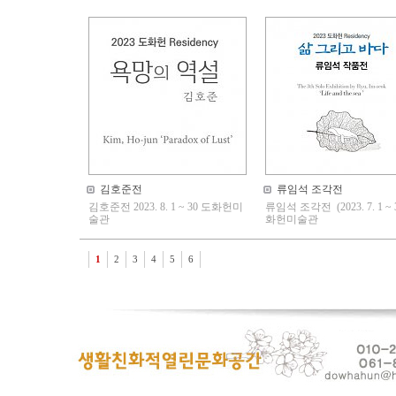
김호준전
류임석 조각전
김호준전 2023. 8. 1 ~ 30 도화헌미
류임석 조각전 (2023. 7. 1 ~ 3
술관
화헌미술관
1
2
3
4
5
6