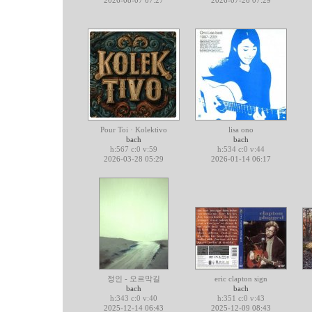
2026-08-07 07:27
2026-07-26 07:29
Pour Toi · Kolektivo
lisa ono
bach
bach
h:567 c:0 v:59
h:534 c:0 v:44
2026-03-28 05:29
2026-01-14 06:17
정인 - 오르막길
eric clapton sign
bach
bach
h:343 c:0 v:40
h:351 c:0 v:43
2025-12-14 06:43
2025-12-09 08:43