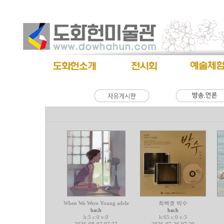
When We Were Young adele
최백호 박수
bach
bach
h:5 c:0 v:0
h:65 c:0 v:3