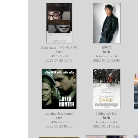
Ecobridge - 부산에 가면
최백호
bach
bach
h:497 c:0 v:80
h:478 c:0 v:74
2025-07-20 15:48
2025-07-20 09:05
cavatina deer hunter
Schindler's List
bach
bach
h:496 c:0 v:50
h:574 c:0 v:43
2025-06-23 05:36
2025-06-21 06:52