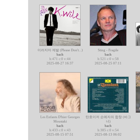
이러지마 제발 (Please Don't...)
Sting - Fragile
bach
bach
h:471 c:0 v:44
h:521 c:0 v:58
2025-08-27 16:37
2025-08-25 07:11
Les Enfants D'hier Georges
탄호이저 순례자의 합창 (바그
Moustaki
너)
bach
bach
h:433 c:0 v:43
h:385 c:0 v:54
2025-08-15 07:51
2025-08-13 06:02