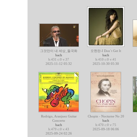
그것만이 내 세상_들국화
오현란-I Don`t Get It
bach
bach
h:431 c:0 v:37
h:410 c:0 v:41
2025-11-12 05:32
2025-10-30 05:30
Rodrigo, Aranjuez Guitar
Chopin - Nocturne No 20
Concerto
bach
bach
h:470 c:0 v:75
h:479 c:0 v:43
2025-09-18 06:06
2025-09-24 02:26