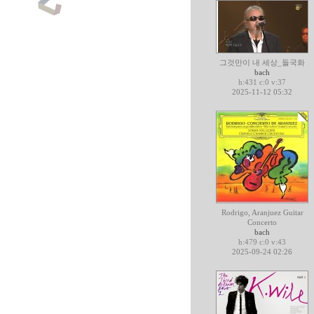
그것만이 내 세상_들국화
bach
h:431 c:0 v:37
2025-11-12 05:32
Rodrigo, Aranjuez Guitar
Concerto
bach
h:479 c:0 v:43
2025-09-24 02:26