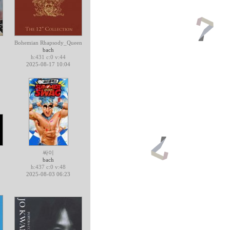
Bohemian Rhapsody_Queen
bach
h:431 c:0 v:44
2025-08-17 10:04
싸이
bach
h:437 c:0 v:48
2025-08-03 06:23