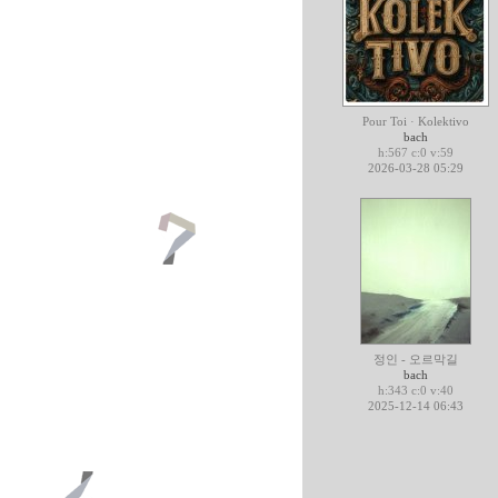
Pour Toi · Kolektivo
bach
h:567 c:0 v:59
2026-03-28 05:29
정인 - 오르막길
bach
h:343 c:0 v:40
2025-12-14 06:43