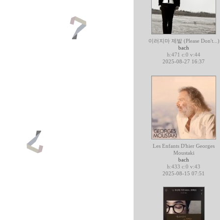
이러지마 제발 (Please Don't...)
bach
h:471 c:0 v:44
2025-08-27 16:37
Les Enfants D'hier Georges
Moustaki
bach
h:433 c:0 v:43
2025-08-15 07:51