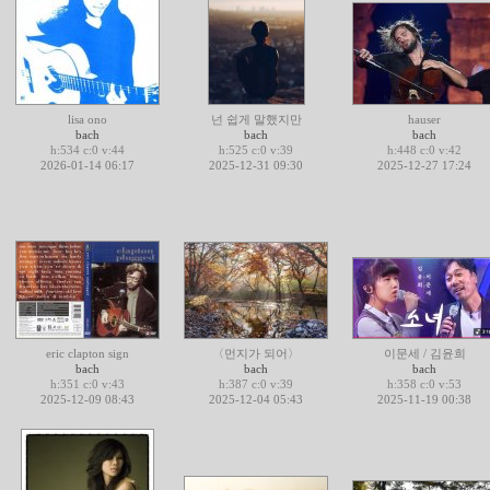
lisa ono
넌 쉽게 말했지만
hauser
bach
bach
bach
h:534 c:0 v:44
h:525 c:0 v:39
h:448 c:0 v:42
2026-01-14 06:17
2025-12-31 09:30
2025-12-27 17:24
eric clapton sign
〈먼지가 되어〉
이문세 / 김윤희
bach
bach
bach
h:351 c:0 v:43
h:387 c:0 v:39
h:358 c:0 v:53
2025-12-09 08:43
2025-12-04 05:43
2025-11-19 00:38