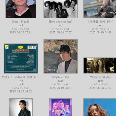
Sting - Fragile
Have you seen her?
다시 못올 것에 대하여
bach
bach
bach
h:521 c:0 v:58
h:472 c:0 v:51
h:424 c:0 v:45
2025-08-25 07:11
2025-08-24 07:57
2025-08-19 04:38
탄호이저 순례자의 합창 (바그
송창식나그네
언젠가는 이상은
너)
bach
bach
bach
h:463 c:0 v:43
h:427 c:0 v:55
h:385 c:0 v:54
2025-08-10 08:21
2025-08-08 03:17
2025-08-13 06:02