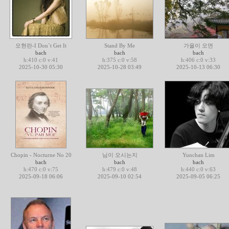
오현란-I Don`t Get It
Stand By Me
가을이 오면
bach
bach
bach
h:410 c:0 v:41
h:375 c:0 v:58
h:406 c:0 v:33
2025-10-30 05:30
2025-10-28 03:49
2025-10-13 06:30
Chopin - Nocturne No 20
님이 오시는지
Yunchan Lim
bach
bach
bach
h:470 c:0 v:75
h:479 c:0 v:48
h:440 c:0 v:63
2025-09-18 06:06
2025-09-10 02:54
2025-09-05 06:25