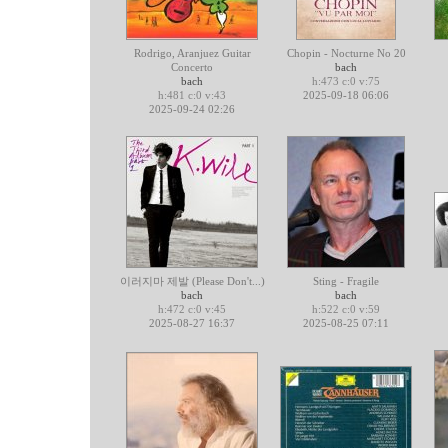
Rodrigo, Aranjuez Guitar
Chopin - Nocturne No 20
Concerto
bach
bach
h:473 c:0 v:75
h:481 c:0 v:43
2025-09-18 06:06
2025-09-24 02:26
이러지마 제발 (Please Don't...)
Sting - Fragile
bach
bach
h:472 c:0 v:45
h:522 c:0 v:59
2025-08-27 16:37
2025-08-25 07:11