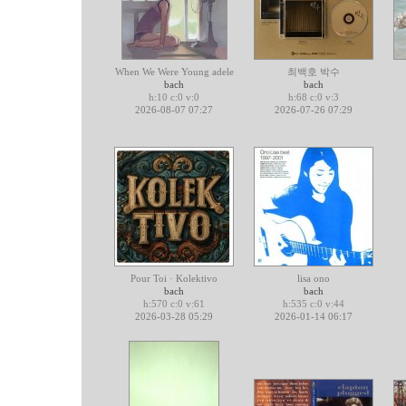
When We Were Young adele
최백호 박수
bach
bach
h:10 c:0 v:0
h:68 c:0 v:3
2026-08-07 07:27
2026-07-26 07:29
Pour Toi · Kolektivo
lisa ono
bach
bach
h:570 c:0 v:61
h:535 c:0 v:44
2026-03-28 05:29
2026-01-14 06:17