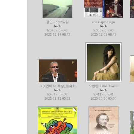
정인 - 오르막길
eric clapton sign
bach
bach
h:345 c:0 v:40
h:355 c:0 v:43
2025-12-14 06:43
2025-12-09 08:43
그것만이 내 세상_들국화
오현란-I Don`t Get It
bach
bach
h:431 c:0 v:37
h:411 c:0 v:41
2025-11-12 05:32
2025-10-30 05:30