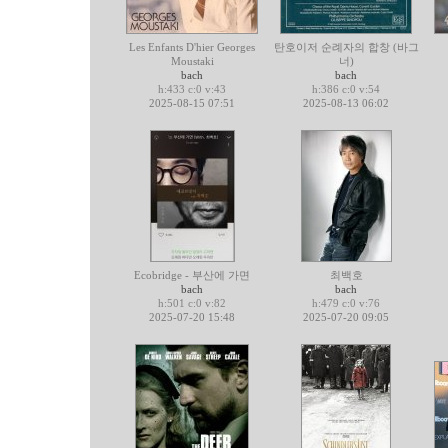
Les Enfants D'hier Georges
탄호이저 순례자의 합창 (바그
Moustaki
너)
bach
bach
h:433 c:0 v:43
h:386 c:0 v:54
2025-08-15 07:51
2025-08-13 06:02
Ecobridge - 부산에 가면
최백호
bach
bach
h:501 c:0 v:82
h:479 c:0 v:76
2025-07-20 15:48
2025-07-20 09:05