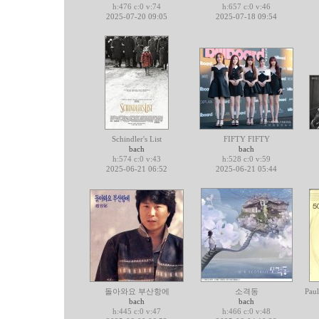
h:476 c:0 v:74
h:657 c:0 v:46
2025-07-20 09:05
2025-07-18 09:54
Schindler's List
FIFTY FIFTY
bach
bach
h:574 c:0 v:43
h:528 c:0 v:59
2025-06-21 06:52
2025-06-21 05:44
돌아와요 부산항에
소격동
Paul
bach
bach
h:445 c:0 v:47
h:466 c:0 v:48