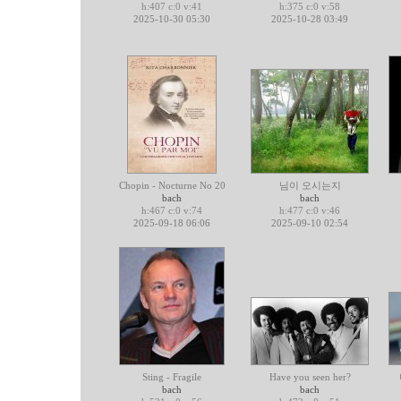
h:407 c:0 v:41
h:375 c:0 v:58
2025-10-30 05:30
2025-10-28 03:49
Chopin - Nocturne No 20
님이 오시는지
bach
bach
h:467 c:0 v:74
h:477 c:0 v:46
2025-09-18 06:06
2025-09-10 02:54
Sting - Fragile
Have you seen her?
bach
bach