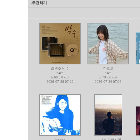
-추천하기
최백호 박수
한로로
bach
bach
h:60 c:0 v:3
h:79 c:0 v:4
2026-07-26 07:29
2026-07-26 07:03
lisa ono
넌 쉽게 말했지만