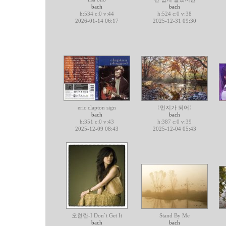
bach
bach
h:534 c:0 v:44
h:524 c:0 v:38
2026-01-14 06:17
2025-12-31 09:30
eric clapton sign
〈먼지가 되어〉
bach
bach
h:351 c:0 v:43
h:387 c:0 v:39
2025-12-09 08:43
2025-12-04 05:43
오현란-I Don`t Get It
Stand By Me
bach
bach