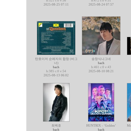
h:521 c:0 v:56
h:472 c:0 v:51
2025-08-25 07:11
2025-08-24 07:57
탄호이저 순례자의 합창 (바그
송창식나그네
너)
bach
bach
h:461 c:0 v:43
h:385 c:0 v:54
2025-08-10 08:21
2025-08-13 06:02
최백호
HUNTRIX - ‘Golden’
Mi
bach
bach