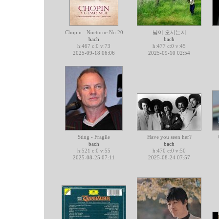
Chopin - Nocturne No 20
님이 오시는지
bach
bach
h:467 c:0 v:73
h:477 c:0 v:45
2025-09-18 06:06
2025-09-10 02:54
Sting - Fragile
Have you seen her?
bach
bach
h:521 c:0 v:55
h:470 c:0 v:50
2025-08-25 07:11
2025-08-24 07:57