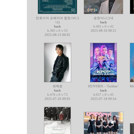
탄호이저 순례자의 합창 (바그
송창식나그네
너)
bach
bach
h:461 c:0 v:42
h:385 c:0 v:53
2025-08-10 08:21
2025-08-13 06:02
최백호
HUNTRIX - ‘Golden’
Mi
bach
bach
h:476 c:0 v:73
h:657 c:0 v:45
2025-07-20 09:05
2025-07-18 09:54