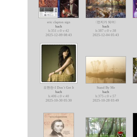
eric clapton sign
〈먼지가 되어〉
bach
bach
h:351 c:0 v:42
h:387 c:0 v:38
2025-12-09 08:43
2025-12-04 05:43
오현란-I Don`t Get It
Stand By Me
bach
bach
h:406 c:0 v:40
h:375 c:0 v:57
2025-10-30 05:30
2025-10-28 03:49