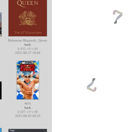
Bohemian Rhapsody_Queen
bach
h:432 c:0 v:44
2025-08-17 10:04
싸이
bach
h:437 c:0 v:48
2025-08-03 06:23