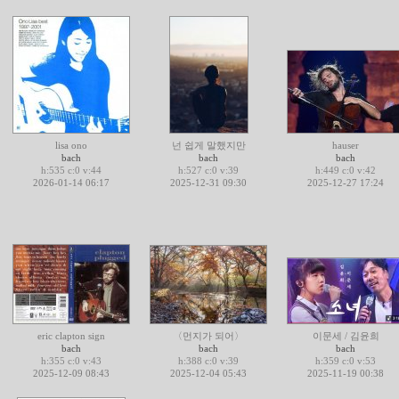
lisa ono
넌 쉽게 말했지만
hauser
bach
bach
bach
h:535 c:0 v:44
h:527 c:0 v:39
h:449 c:0 v:42
2026-01-14 06:17
2025-12-31 09:30
2025-12-27 17:24
eric clapton sign
〈먼지가 되어〉
이문세 / 김윤희
bach
bach
bach
h:355 c:0 v:43
h:388 c:0 v:39
h:359 c:0 v:53
2025-12-09 08:43
2025-12-04 05:43
2025-11-19 00:38