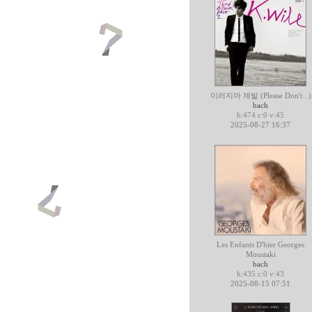
이러지마 제발 (Please Don't...)
bach
h:474 c:0 v:45
2025-08-27 16:37
Les Enfants D'hier Georges
Moustaki
bach
h:435 c:0 v:43
2025-08-15 07:51