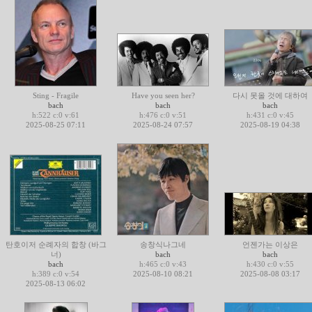
Sting - Fragile
Have you seen her?
다시 못올 것에 대하여
bach
bach
bach
h:522 c:0 v:61
h:476 c:0 v:51
h:431 c:0 v:45
2025-08-25 07:11
2025-08-24 07:57
2025-08-19 04:38
탄호이저 순례자의 합창 (바그
송창식나그네
언젠가는 이상은
너)
bach
bach
bach
h:465 c:0 v:43
h:430 c:0 v:55
h:389 c:0 v:54
2025-08-10 08:21
2025-08-08 03:17
2025-08-13 06:02