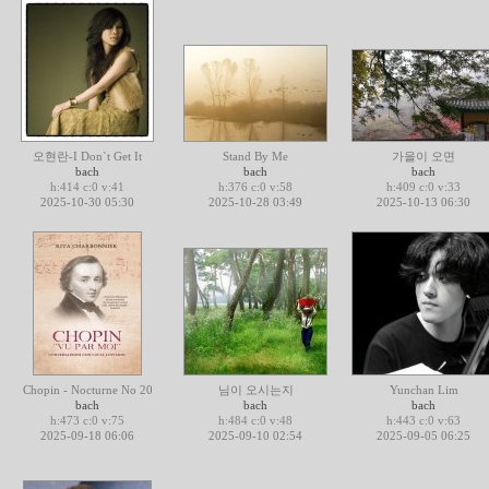
오현란-I Don`t Get It
Stand By Me
가을이 오면
bach
bach
bach
h:414 c:0 v:41
h:376 c:0 v:58
h:409 c:0 v:33
2025-10-30 05:30
2025-10-28 03:49
2025-10-13 06:30
Chopin - Nocturne No 20
님이 오시는지
Yunchan Lim
bach
bach
bach
h:473 c:0 v:75
h:484 c:0 v:48
h:443 c:0 v:63
2025-09-18 06:06
2025-09-10 02:54
2025-09-05 06:25