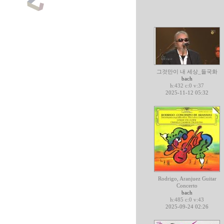
그것만이 내 세상_들국화
bach
h:432 c:0 v:37
2025-11-12 05:32
Rodrigo, Aranjuez Guitar
Concerto
bach
h:485 c:0 v:43
2025-09-24 02:26