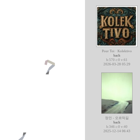
Pour Toi · Kolektivo
bach
h:570 c:0 v:61
2026-03-28 05:29
정인 - 오르막길
bach
h:346 c:0 v:40
2025-12-14 06:43