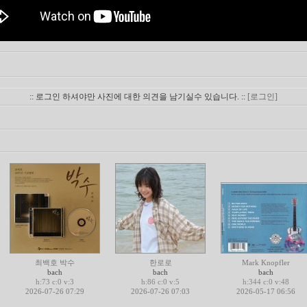
:: 로그인 하셔야만 사진에 대한 의견을 남기실수 있습니다. ::
[로그인]
최백호 박수
한로로
Mark Knopfler
bach
bach
bach
h:73 c:0 v:3
h:86 c:0 v:5
h:344 c:0 v:48
2026-07-26 07:29
2026-07-26 07:03
2026-05-17 06:56