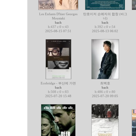
Les Enfants D'hier Georges
탄호이저 순례자의 합창 (바그
Moustaki
너)
bach
bach
h:437 c:0 v:43
h:392 c:0 v:54
2025-08-15 07:51
2025-08-13 06:02
Ecobridge - 부산에 가면
최백호
bach
bach
h:508 c:0 v:83
h:486 c:0 v:80
2025-07-20 15:48
2025-07-20 09:05