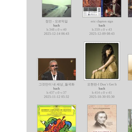
정인 - 오르막길
eric clapton sign
bach
bach
h:348 c:0 v:40
h:359 c:0 v:43
2025-12-14 06:43
2025-12-09 08:43
그것만이 내 세상_들국화
오현란-I Don`t Get It
bach
bach
h:437 c:0 v:37
h:414 c:0 v:41
2025-11-12 05:32
2025-10-30 05:30