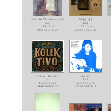
When We Were Young adele
최백호 박수
bach
bach
h:13 c:0 v:0
h:83 c:0 v:4
2026-08-07 07:27
2026-07-26 07:29
Pour Toi · Kolektivo
lisa ono
bach
bach
h:573 c:0 v:63
h:540 c:0 v:44
2026-03-28 05:29
2026-01-14 06:17