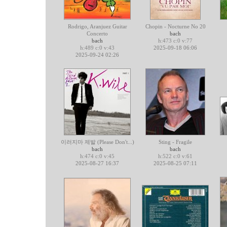
Rodrigo, Aranjuez Guitar
Chopin - Nocturne No 20
Concerto
bach
bach
h:473 c:0 v:77
h:489 c:0 v:43
2025-09-18 06:06
2025-09-24 02:26
이러지마 제발 (Please Don't...)
Sting - Fragile
bach
bach
h:474 c:0 v:45
h:522 c:0 v:61
2025-08-27 16:37
2025-08-25 07:11