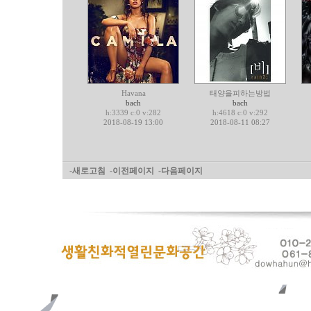
Havana
태양을피하는방법
bach
bach
h:3339 c:0 v:282
h:4618 c:0 v:292
2018-08-19 13:00
2018-08-11 08:27
-새로고침
-이전페이지
-다음페이지