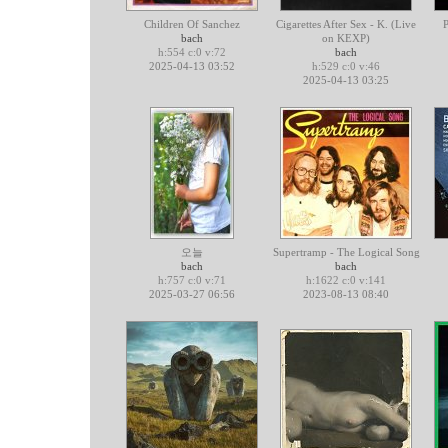
Children Of Sanchez
Cigarettes After Sex - K. (Live
P
bach
on KEXP)
h:554 c:0 v:72
bach
2025-04-13 03:52
h:529 c:0 v:46
2025-04-13 03:25
오늘
Supertramp - The Logical Song
bach
bach
h:757 c:0 v:71
h:1622 c:0 v:141
2025-03-27 06:56
2023-08-13 08:40