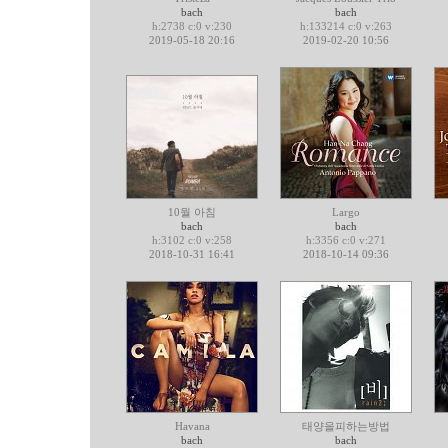
bach
bach
h:2738 c:0 v:230
h:133214 c:0 v:263
2019-05-18 20:16
2019-02-20 10:56
10월 아침
Largo
bach
bach
h:3102 c:0 v:258
h:3356 c:0 v:271
2018-10-31 16:41
2018-10-14 09:36
Havana
태양을피하는방법
bach
bach