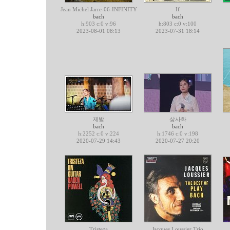
Jean Michel Jarre-06-INFINITY
If
bach
bach
h:903 c:0 v:96
h:803 c:0 v:100
2023-08-01 08:13
2023-07-31 18:14
제발
상사화
bach
bach
h:2252 c:0 v:224
h:1746 c:0 v:198
2020-07-29 14:43
2020-07-27 20:20
Tristeza
Jacques Loussier Trio