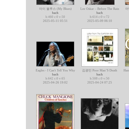
마이 블루스 (My Blues)
Lee Oskar – Before The Rain
어
bach
bach
h:460 c:0 v:50
h:614 c:0 v:72
2025-05-11 05:51
2025-05-09 06:10
Eagles - I Can't Tell You Why
김광민 Poor Man’S Death
Han
bach
bach
h:642 c:0 v:65
h:508 c:0 v:50
2025-04-26 19:02
2025-04-24 07:25