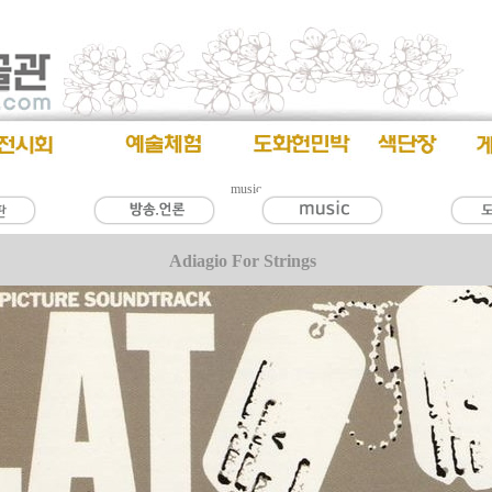
music
Adiagio For Strings