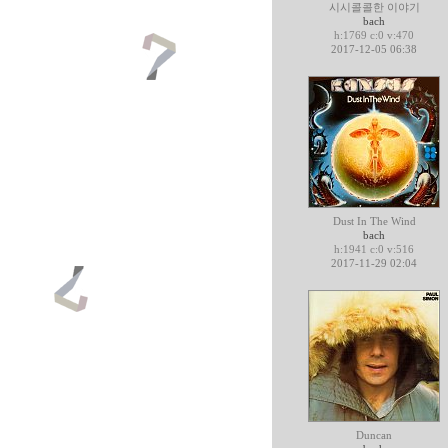
시시콜콜한 이야기
bach
h:1769 c:0 v:470
2017-12-05 06:38
Dust In The Wind
bach
h:1941 c:0 v:516
2017-11-29 02:04
Duncan