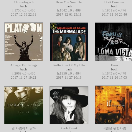
Chronologie 6
Have You Seen Her
Dixit Dominus
bach
bach
bach
h:1758 c:0 v:466
h:1842 c:0 v:489
h:1951 c:0 v:476
2017-12-03 22:31
2017-12-01 23:11
2017-11-30 20:46
Adiagio For Strings
Reflections Of My Life
Hero
bach
bach
bach
h:2069 c:0 v:480
h:1956 c:0 v:484
h:1843 c:0 v:478
2017-11-27 19:22
2017-11-27 10:19
2017-11-26 17:03
널 사랑하지 않아
Carla Bruni
너만을 위한사랑