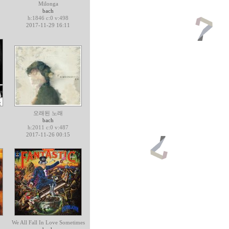
Milonga
bach
h:1846 c:0 v:498
2017-11-29 16:11
오래된 노래
bach
h:2011 c:0 v:487
2017-11-26 00:15
We All Fall In Love Sometimes