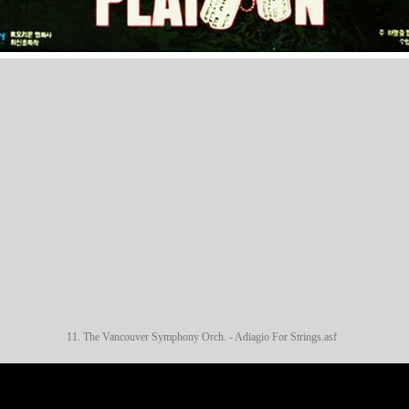
11. The Vancouver Symphony Orch. - Adiagio For Strings.asf