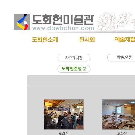
도화헌
도화헌