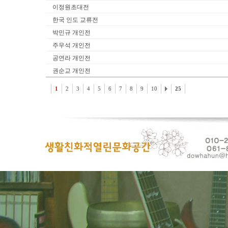
이정원초대전
한국 인도 교류전
박민규 개인전
주우석 개인전
공연라 개인전
권순교 개인전
1
2
3
4
5
6
7
8
9
10
25