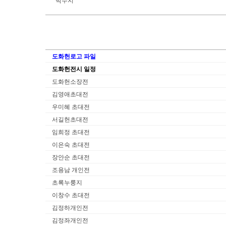
박수지
도화헌로고 파일
도화헌전시 일정
도화헌소장전
김영애초대전
우미혜 초대전
서길헌초대전
임희정 초대전
이은숙 초대전
장안순 초대전
조용남 개인전
초록누룽지
이창수 초대전
김정하개인전
김정좌개인전