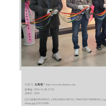
사진가:
도화헌
*
http://www.dowhahun.com
등록일: 2023-11-06 17:02
조회수: 1059
[크기변환]395399533_1396249001268724_784635491766998263_n.jpg
chang.jpg (533.0 KB)