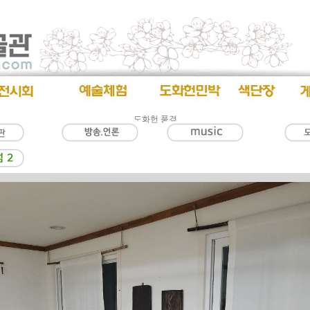
도화헌 풍경