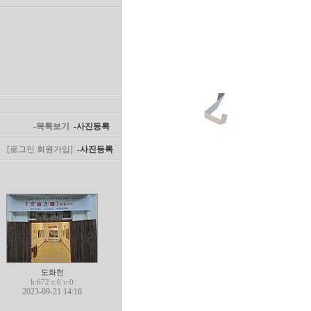
-목록보기
-사진등록
[로그인
회원가입]
-사진등록
도화헌
h:672 c:0 v:0
2023-09-21 14:16