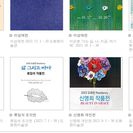
이성재전
이성재전
이성재전 2023. 11. 1 ~ 20 도화헌미
이순분 '가는 길, 나, 지금, 여기
도
술관
에' 2023. 10. 1 ~ 30
류전
헌
류임석 조각전
신명희 개인전
헌미
류임석 조각전 (2023. 7. 1 ~ 30 ) 도
신명희 개인전 2023. 6. 1 ~ 30 도화
김봉
화헌미술관
헌미술관
술