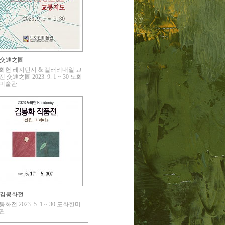
交通之圖
화헌 레지던시 & 갤러리내일 교
 交通之圖 2023. 9. 1 ~ 30 도화
미술관
김봉화전
화전 2023. 5. 1 ~ 30 도화헌미
관