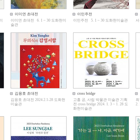
이미연 초대전
이민주전
헌미
이미연 초대전 6. 1 ~ 30 도화헌미
이민주전 5. 1 ~ 30 도화헌미술관
서
술관
김용호 초대전
cross bridge
김용호 초대전 2024.2.1-28 도화헌
고흥 공, 사립 박물관 미술관 기획
최
미술관
전 cross bridge 2024. 1. 3 ~ 1. 28 도
2
화헌미술관