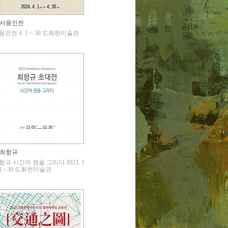
서용인전
용인전 4. 1 ~ 30 도화헌미술관
최항규
항규 시간의 원을 그리다 2023. 1
. 1 ~30 도화헌미술관