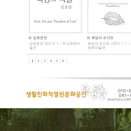
김호준전
류임석 조각전
김호준전 2023. 8. 1 ~ 30 도화헌미
류임석 조각전 (2023. 7. 1 ~ 3
술관
화헌미술관
1
2
3
4
5
6