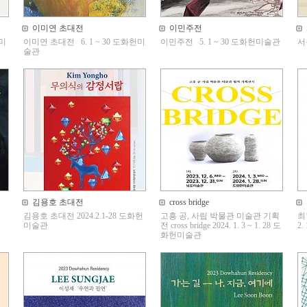
이미연 초대전
이민주전
헌미
이미연 초대전 6. 1 ~ 30 도화헌미
이민주전 5. 1 ~ 30 도화헌미술관
서
술관
김용호 초대전
cross bridge
김용호 초대전 2024.2.1-28 도화헌
고흥 공, 사립 박물관 미술관 기획
최
미술관
전 cross bridge 2024. 1. 3 ~ 1. 28 도
2
화헌미술관