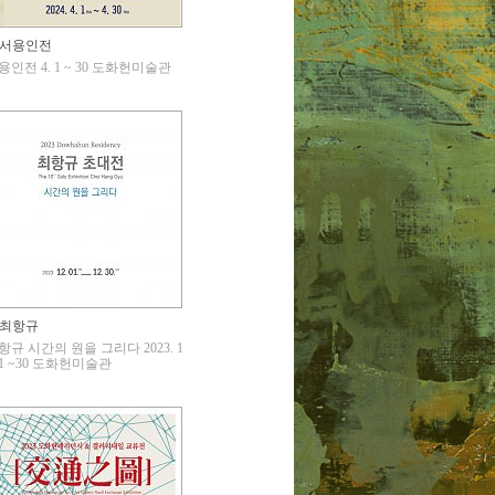
서용인전
용인전 4. 1 ~ 30 도화헌미술관
최항규
항규 시간의 원을 그리다 2023. 1
. 1 ~30 도화헌미술관